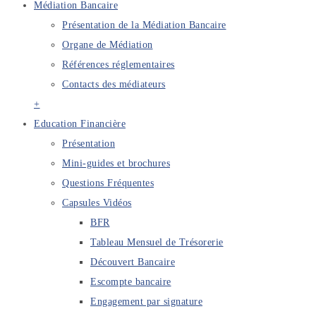
Médiation Bancaire
Présentation de la Médiation Bancaire
Organe de Médiation
Références réglementaires
Contacts des médiateurs
+
Education Financière
Présentation
Mini-guides et brochures
Questions Fréquentes
Capsules Vidéos
BFR
Tableau Mensuel de Trésorerie
Découvert Bancaire
Escompte bancaire
Engagement par signature