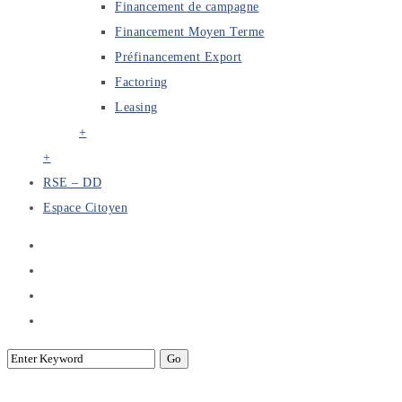
Financement de campagne
Financement Moyen Terme
Préfinancement Export
Factoring
Leasing
+
+
RSE – DD
Espace Citoyen
Baromètre de La Maturité Digitale des