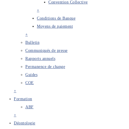
Convention Collective
+
Conditions de Banque
Moyens de paiement
+
Bulletin
Communiqués de presse
Rapports annuels
Permanence de change
Guides
COE
+
Formation
ABF
+
Déontologie