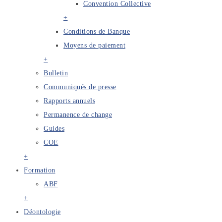
Convention Collective
+
Conditions de Banque
Moyens de paiement
+
Bulletin
Communiqués de presse
Rapports annuels
Permanence de change
Guides
COE
+
Formation
ABF
+
Déontologie