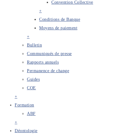
Convention Collective
+
Conditions de Banque
Moyens de paiement
+
Bulletin
Communiqués de presse
Rapports annuels
Permanence de change
Guides
COE
+
Formation
ABF
+
Déontologie