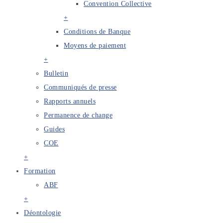
Convention Collective
+
Conditions de Banque
Moyens de paiement
+
Bulletin
Communiqués de presse
Rapports annuels
Permanence de change
Guides
COE
+
Formation
ABF
+
Déontologie