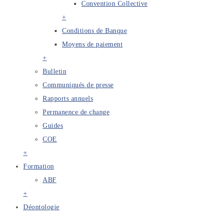
Convention Collective
+
Conditions de Banque
Moyens de paiement
+
Bulletin
Communiqués de presse
Rapports annuels
Permanence de change
Guides
COE
+
Formation
ABF
+
Déontologie