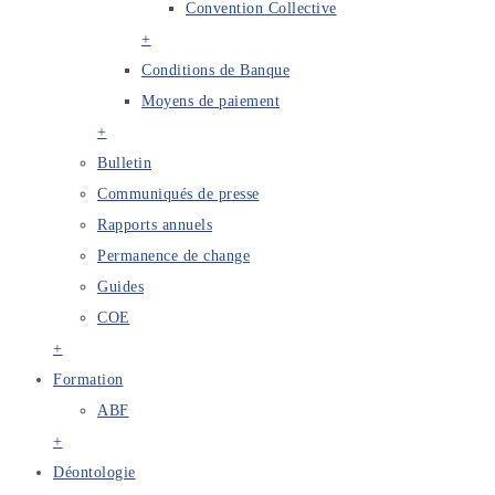
Convention Collective
+
Conditions de Banque
Moyens de paiement
+
Bulletin
Communiqués de presse
Rapports annuels
Permanence de change
Guides
COE
+
Formation
ABF
+
Déontologie