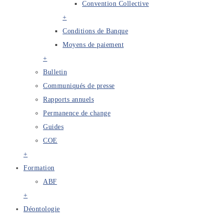
Convention Collective
+
Conditions de Banque
Moyens de paiement
+
Bulletin
Communiqués de presse
Rapports annuels
Permanence de change
Guides
COE
+
Formation
ABF
+
Déontologie