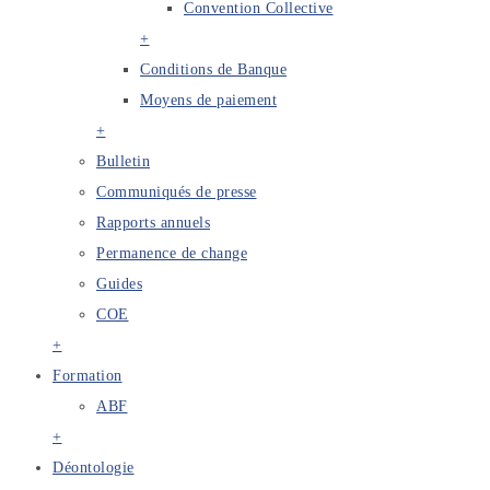
Convention Collective
+
Conditions de Banque
Moyens de paiement
+
Bulletin
Communiqués de presse
Rapports annuels
Permanence de change
Guides
COE
+
Formation
ABF
+
Déontologie