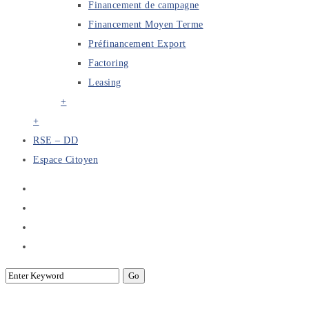
Financement de campagne
Financement Moyen Terme
Préfinancement Export
Factoring
Leasing
+
+
RSE – DD
Espace Citoyen
Atelier sur l’empreinte carbone et la dé