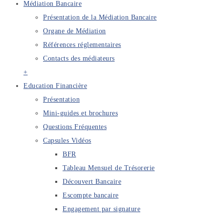
Médiation Bancaire
Présentation de la Médiation Bancaire
Organe de Médiation
Références réglementaires
Contacts des médiateurs
+
Education Financière
Présentation
Mini-guides et brochures
Questions Fréquentes
Capsules Vidéos
BFR
Tableau Mensuel de Trésorerie
Découvert Bancaire
Escompte bancaire
Engagement par signature