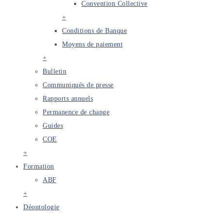
Convention Collective
+
Conditions de Banque
Moyens de paiement
+
Bulletin
Communiqués de presse
Rapports annuels
Permanence de change
Guides
COE
+
Formation
ABF
+
Déontologie