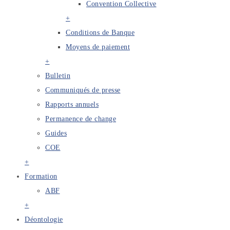
Convention Collective
+
Conditions de Banque
Moyens de paiement
+
Bulletin
Communiqués de presse
Rapports annuels
Permanence de change
Guides
COE
+
Formation
ABF
+
Déontologie