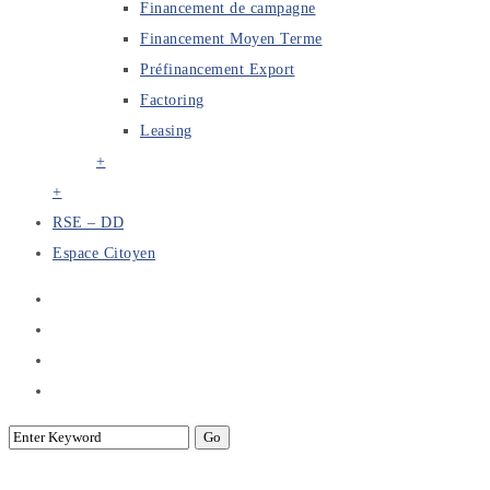
Financement de campagne
Financement Moyen Terme
Préfinancement Export
Factoring
Leasing
+
+
RSE – DD
Espace Citoyen
« CBF-IFC : 2ème session de