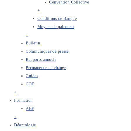
Convention Collective
+
Conditions de Banque
Moyens de paiement
+
Bulletin
Communiqués de presse
Rapports annuels
Permanence de change
Guides
COE
+
Formation
ABF
+
Déontologie