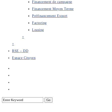
Financement de campagne
Financement Moyen Terme
Préfinancement Export
Factoring
Leasing
+
+
RSE – DD
Espace Citoyen
Challenges APTBEF au droidcon