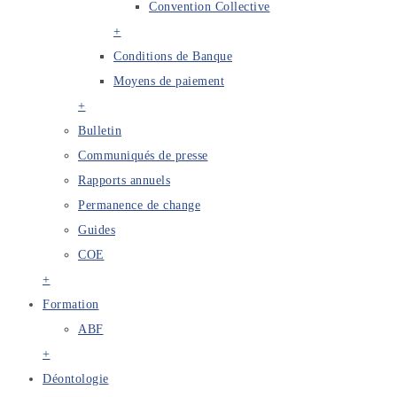
Convention Collective
+
Conditions de Banque
Moyens de paiement
+
Bulletin
Communiqués de presse
Rapports annuels
Permanence de change
Guides
COE
+
Formation
ABF
+
Déontologie