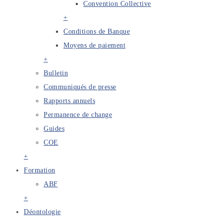
Convention Collective
+
Conditions de Banque
Moyens de paiement
+
Bulletin
Communiqués de presse
Rapports annuels
Permanence de change
Guides
COE
+
Formation
ABF
+
Déontologie