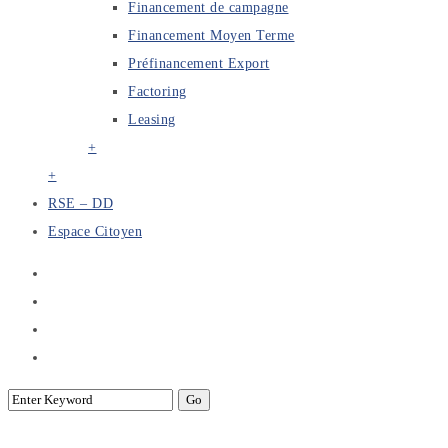
Financement de campagne
Financement Moyen Terme
Préfinancement Export
Factoring
Leasing
+
+
RSE – DD
Espace Citoyen
Services Side Nav