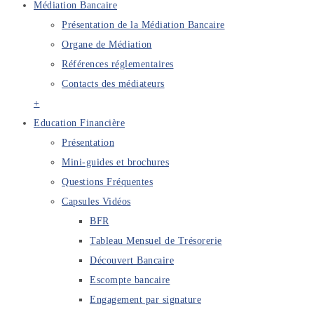
Médiation Bancaire
Présentation de la Médiation Bancaire
Organe de Médiation
Références réglementaires
Contacts des médiateurs
+
Education Financière
Présentation
Mini-guides et brochures
Questions Fréquentes
Capsules Vidéos
BFR
Tableau Mensuel de Trésorerie
Découvert Bancaire
Escompte bancaire
Engagement par signature