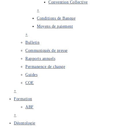
Convention Collective
+
Conditions de Banque
Moyens de paiement
+
Bulletin
Communiqués de presse
Rapports annuels
Permanence de change
Guides
COE
+
Formation
ABF
+
Déontologie