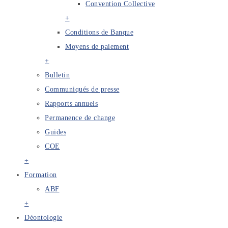
Convention Collective
+
Conditions de Banque
Moyens de paiement
+
Bulletin
Communiqués de presse
Rapports annuels
Permanence de change
Guides
COE
+
Formation
ABF
+
Déontologie