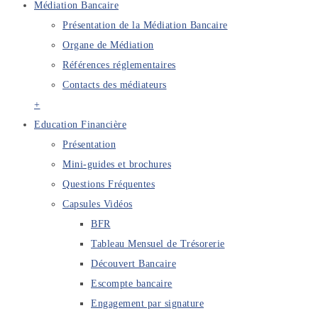
Médiation Bancaire
Présentation de la Médiation Bancaire
Organe de Médiation
Références réglementaires
Contacts des médiateurs
+
Education Financière
Présentation
Mini-guides et brochures
Questions Fréquentes
Capsules Vidéos
BFR
Tableau Mensuel de Trésorerie
Découvert Bancaire
Escompte bancaire
Engagement par signature