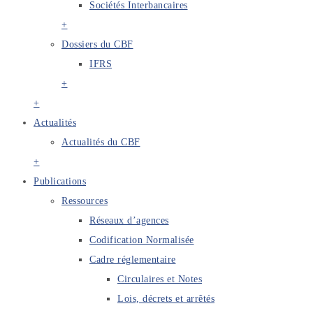
Sociétés Interbancaires
+
Dossiers du CBF
IFRS
+
+
Actualités
Actualités du CBF
+
Publications
Ressources
Réseaux d’agences
Codification Normalisée
Cadre réglementaire
Circulaires et Notes
Lois, décrets et arrêtés