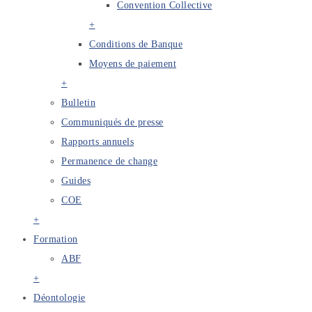
Convention Collective
+
Conditions de Banque
Moyens de paiement
+
Bulletin
Communiqués de presse
Rapports annuels
Permanence de change
Guides
COE
+
Formation
ABF
+
Déontologie